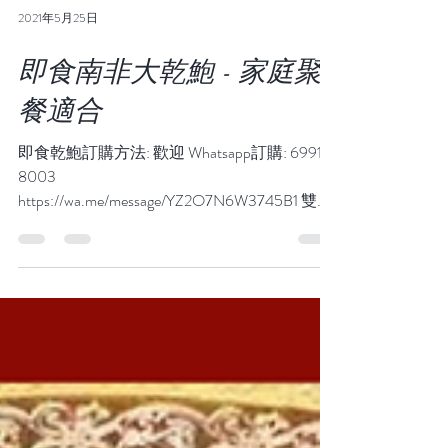
2021年5月25日
即食南非大乾鮑 - 家庭聚
餐適合
即食乾鮑訂購方法: 歡迎 Whatsapp訂購: 6991
8003
https://wa.me/message/YZ2O7N6W3745B1 雙頭
鮑購買連結 我地選用南非乾鮑熬制後採用真
空包裝-18度冷凍保鮮，鎖住營養 食用時只需
解凍，鮑魚連鮑汁小火加熱即可...