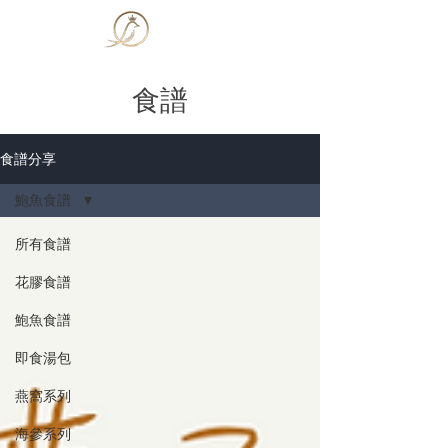
​燕子皇
食譜
食譜分享
鮑魚食譜
所有食譜
花膠食譜
鮑魚食譜
即食湯包
燕窩系列
海參系列