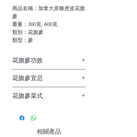
商品名稱：加拿大原條虎皮花旗
參
重量：300克, 600克
類別：花旗參
類型：參
花旗參功效
花旗參屬五加科植物根部，由於主要
花旗參宜忌
產地在美、加，又稱「西洋參」
花旗參屬於寒性藥材，可以補氣養
1 花旗參性微苦寒，脾胃虛寒者
陰，清火生津，如果喜歡補氣又怕
花旗參菜式
或陽氣不足者忌服，面色蒼白、
「熱氣」，花旗參是很好的選擇。
畏寒、腹脹、腹痛泄瀉、經痛、
滋陰補氣
花旗參豬展湯
早洩遺精，有感冒咳嗽、濕熱徵
清熱降火
花旗參響螺雞湯
狀等患者，不宜進食
寧神益智
石斛花旗參竹絲雞湯
切忌用金屬器皿煲花旗參湯
生津
花旗參麥冬胎菊茶
相關產品
服食期間，切忌吃蘿蔔
鎮靜
花旗參金羅漢果水