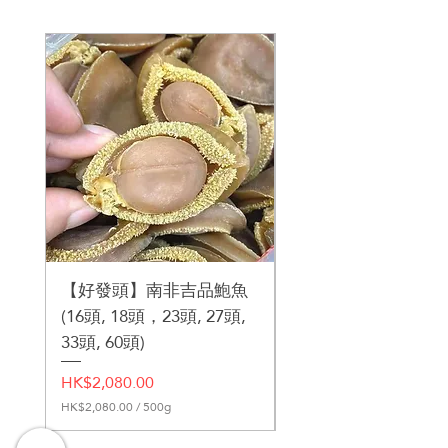
泡茶宜用片或粉
消炎
花旗參杞子菊花茶
煲湯宜用原枝或整粒
解暑
解酒
抗疲勞
抗衰老
降血脂
增強免疫能力
【好發頭】南非吉品鮑魚
東阿阿膠
(16頭, 18頭，23頭, 27頭,
一般價格
HK$1,400.00
33頭, 60頭)
價格
HK$2,080.00
HK$2,080.00
/
500g
每
5