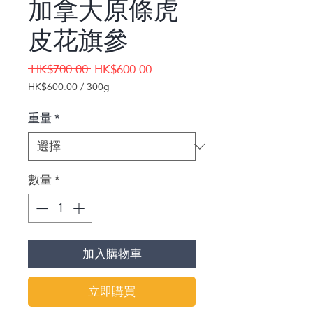
加拿大原條虎
皮花旗參
一
促
 HK$700.00 
HK$600.00
般
銷
HK$600.00
/
300g
價
價
每
300
格
格
重量
*
公
克
之
價
數量
*
格
為
HK$600.00
加入購物車
立即購買