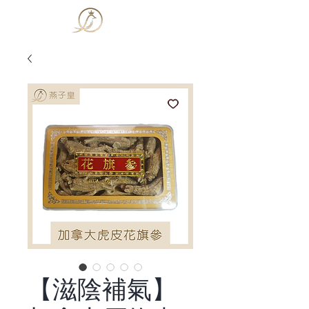
​燕子皇
【滋陰補氣】