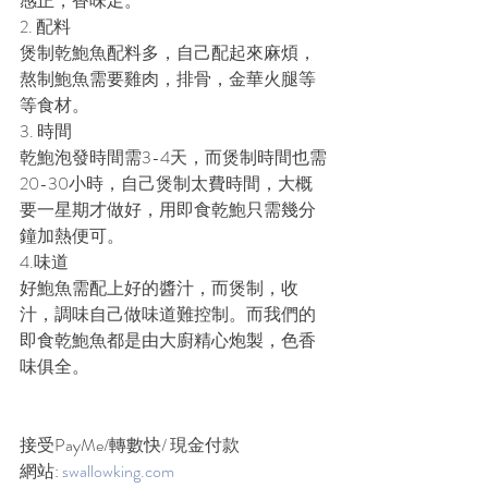
感正，香味足。
2. 配料
煲制乾鮑魚配料多，自己配起來麻煩，
熬制鮑魚需要雞肉，排骨，金華火腿等
等食材。
3. 時間
乾鮑泡發時間需3-4天，而煲制時間也需
20-30小時，自己煲制太費時間，大概
要一星期才做好，用即食乾鮑只需幾分
鐘加熱便可。
4.味道
好鮑魚需配上好的醬汁，而煲制，收
汁，調味自己做味道難控制。而我們的
即食乾鮑魚都是由大廚精心炮製，色香
味俱全。
接受PayMe/轉數快/ 現金付款
網站: 
swallowking.com