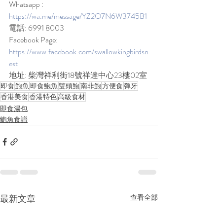
Whatsapp : 
https://wa.me/message/YZ2O7N6W3745B1
電話: 6991 8003 
Facebook Page: 
https://www.facebook.com/swallowkingbirdsn
est
地址: 柴灣祥利街18號祥達中心23樓02室
即食
鮑魚
即食鮑魚
雙頭鮑
南非鮑
方便食
彈牙
香港美食
香港特色
高級食材
即食湯包
鮑魚食譜
最新文章
查看全部