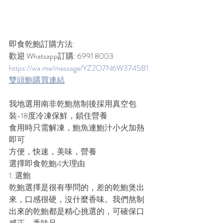
即食乾鮑訂購方法: 
歡迎 Whatsapp訂購: 6991 8003  
https://wa.me/message/YZ2O7N6W3745B1
雙頭鮑購買連結
我地選用南非乾鮑熬制後採用真空包
裝-18度冷凍保鮮，鎖住營養
食用時只需解凍，鮑魚連鮑汁小火加熱
即可
方便，快速，美味，營養
選擇即食乾鮑4大理由
1. 選鮑
乾鮑選擇是很有學問的，差的乾鮑煲出
來，口感很硬，沒什麼香味。我們熬制
出來的乾鮑都是精心挑選的，可確保口